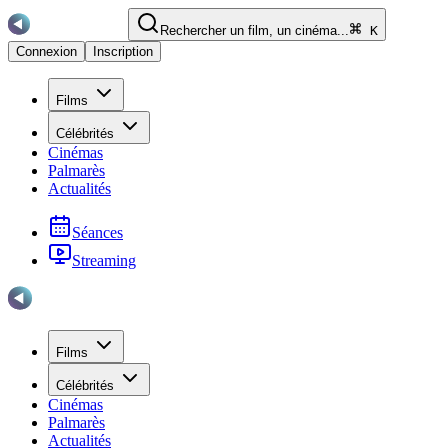
Rechercher un film, un cinéma...
K
Connexion
Inscription
Films
Célébrités
Cinémas
Palmarès
Actualités
Séances
Streaming
Films
Célébrités
Cinémas
Palmarès
Actualités