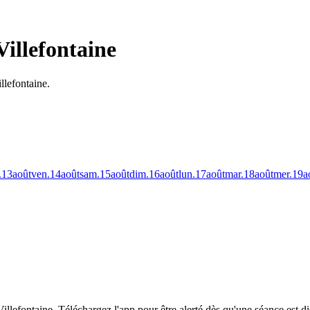
Villefontaine
llefontaine.
.
13
août
ven.
14
août
sam.
15
août
dim.
16
août
lun.
17
août
mar.
18
août
mer.
19
a
illefontaine.
Téléchargez l'app pour être alerté dès qu'une séance est d