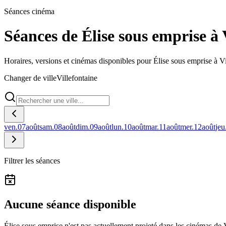
Séances cinéma
Séances de Élise sous emprise à 
Horaires, versions et cinémas disponibles pour Élise sous emprise à Vi
Changer de ville
Villefontaine
ven.
07
août
sam.
08
août
dim.
09
août
lun.
10
août
mar.
11
août
mer.
12
août
jeu
Filtrer les séances
Aucune séance disponible
Élise sous emprise n'est pas actuellement projeté dans les cinémas de V