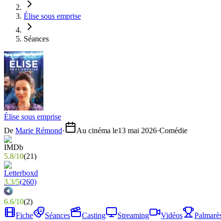
Élise sous emprise
Séances
Élise sous emprise
De
Marie Rémond
·
Au cinéma le
13 mai 2026
·
Comédie
5.8
/
10
(
21
)
3.3
/
5
(
260
)
6.6
/
10
(
2
)
Fiche
Séances
Casting
Streaming
Vidéos
Palmarè