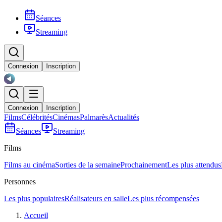
Séances
Streaming
Connexion
Inscription
Connexion
Inscription
Films
Célébrités
Cinémas
Palmarès
Actualités
Séances
Streaming
Films
Films au cinéma
Sorties de la semaine
Prochainement
Les plus attendus
Personnes
Les plus populaires
Réalisateurs en salle
Les plus récompensées
Accueil