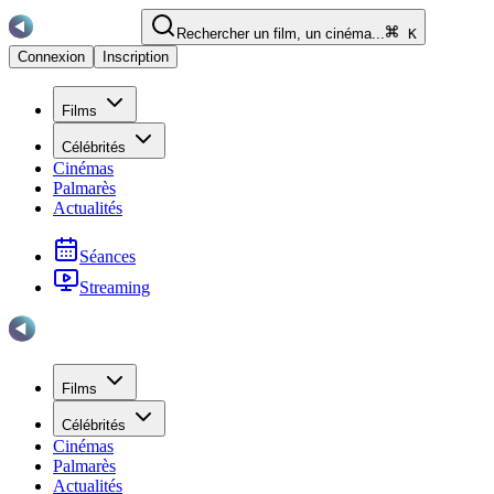
Rechercher un film, un cinéma...
K
Connexion
Inscription
Films
Célébrités
Cinémas
Palmarès
Actualités
Séances
Streaming
Films
Célébrités
Cinémas
Palmarès
Actualités