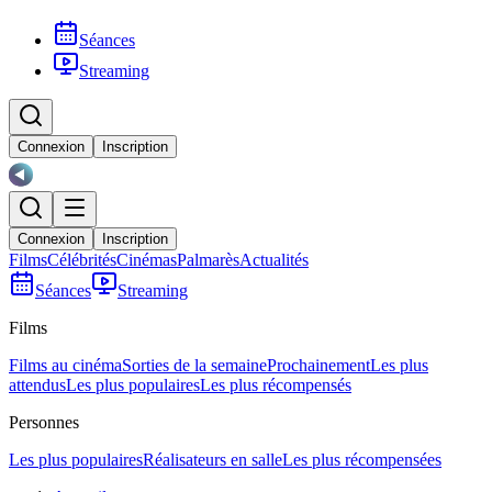
Séances
Streaming
Connexion
Inscription
Connexion
Inscription
Films
Célébrités
Cinémas
Palmarès
Actualités
Séances
Streaming
Films
Films au cinéma
Sorties de la semaine
Prochainement
Les plus
attendus
Les plus populaires
Les plus récompensés
Personnes
Les plus populaires
Réalisateurs en salle
Les plus récompensées