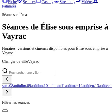
Fiche
Séances
Casting
Streaming
Vidéos
Palmarès
Séances cinéma
Séances de Élise sous emprise à
Vayrac
Horaires, versions et cinémas disponibles pour Élise sous emprise à
Vayrac.
Changer de ville
Vayrac
sam.
08
août
dim.
09
août
lun.
10
août
mar.
11
août
mer.
12
août
jeu.
13
août
ven
Filtrer les séances