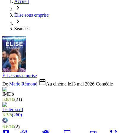
Accueil
Élise sous emprise
Séances
Élise sous emprise
De
Marie Rémond
·
Au cinéma le
13 mai 2026
·
Comédie
5.8
/
10
(
21
)
3.3
/
5
(
260
)
6.6
/
10
(
2
)