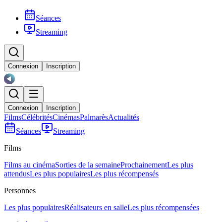
Séances
Streaming
Connexion
Inscription
Connexion
Inscription
Films
Célébrités
Cinémas
Palmarès
Actualités
Séances
Streaming
Films
Films au cinéma
Sorties de la semaine
Prochainement
Les plus
attendus
Les plus populaires
Les plus récompensés
Personnes
Les plus populaires
Réalisateurs en salle
Les plus récompensées