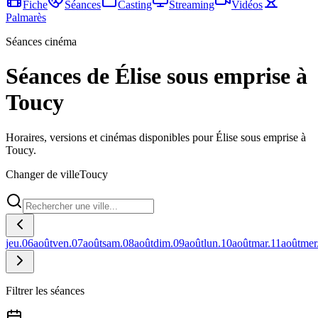
Fiche
Séances
Casting
Streaming
Vidéos
Palmarès
Séances cinéma
Séances de Élise sous emprise à
Toucy
Horaires, versions et cinémas disponibles pour Élise sous emprise à
Toucy.
Changer de ville
Toucy
jeu.
06
août
ven.
07
août
sam.
08
août
dim.
09
août
lun.
10
août
mar.
11
août
mer
Filtrer les séances