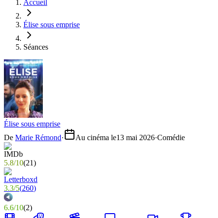
Accueil
Élise sous emprise
Séances
Élise sous emprise
De
Marie Rémond
·
Au cinéma le
13 mai 2026
·
Comédie
5.8
/
10
(
21
)
3.3
/
5
(
260
)
6.6
/
10
(
2
)