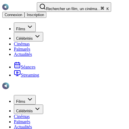
Rechercher un film, un cinéma...
K
Connexion
Inscription
Films
Célébrités
Cinémas
Palmarès
Actualités
Séances
Streaming
Films
Célébrités
Cinémas
Palmarès
Actualités