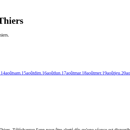
Thiers
iers.
.
14
août
sam.
15
août
dim.
16
août
lun.
17
août
mar.
18
août
mer.
19
août
jeu.
20
ao
Thiers.
Téléchargez l'app pour être alerté dès qu'une séance est disponib