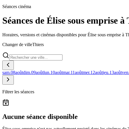
Séances cinéma
Séances de Élise sous emprise à 
Horaires, versions et cinémas disponibles pour Élise sous emprise à Th
Changer de ville
Thiers
sam.
08
août
dim.
09
août
lun.
10
août
mar.
11
août
mer.
12
août
jeu.
13
août
ven
Filtrer les séances
Aucune séance disponible
Élise sous emprise n'est pas actuellement projeté dans les cinémas de 