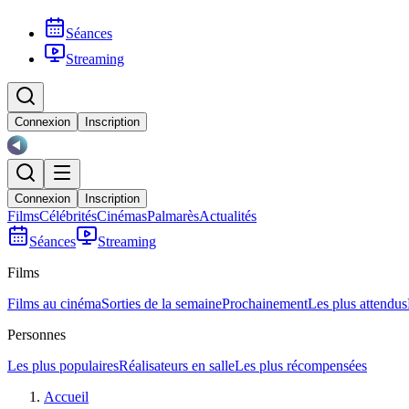
Séances
Streaming
Connexion
Inscription
Connexion
Inscription
Films
Célébrités
Cinémas
Palmarès
Actualités
Séances
Streaming
Films
Films au cinéma
Sorties de la semaine
Prochainement
Les plus attendus
Personnes
Les plus populaires
Réalisateurs en salle
Les plus récompensées
Accueil