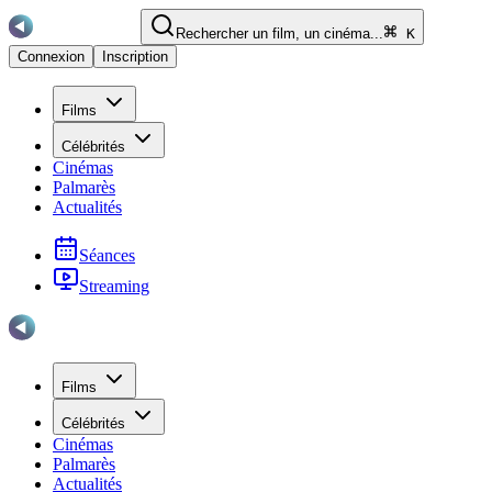
Rechercher un film, un cinéma...
K
Connexion
Inscription
Films
Célébrités
Cinémas
Palmarès
Actualités
Séances
Streaming
Films
Célébrités
Cinémas
Palmarès
Actualités