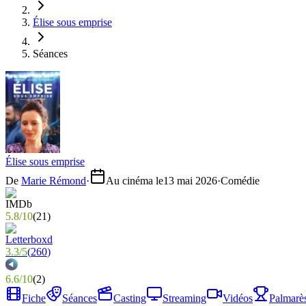
Élise sous emprise
Séances
Élise sous emprise
De
Marie Rémond
·
Au cinéma le
13 mai 2026
·
Comédie
5.8
/
10
(
21
)
3.3
/
5
(
260
)
6.6
/
10
(
2
)
Fiche
Séances
Casting
Streaming
Vidéos
Palmarè