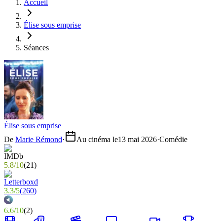
Accueil
Élise sous emprise
Séances
Élise sous emprise
De
Marie Rémond
·
Au cinéma le
13 mai 2026
·
Comédie
5.8
/
10
(
21
)
3.3
/
5
(
260
)
6.6
/
10
(
2
)