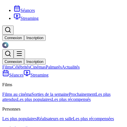
Séances
Streaming
Connexion
Inscription
Connexion
Inscription
Films
Célébrités
Cinémas
Palmarès
Actualités
Séances
Streaming
Films
Films au cinéma
Sorties de la semaine
Prochainement
Les plus
attendus
Les plus populaires
Les plus récompensés
Personnes
Les plus populaires
Réalisateurs en salle
Les plus récompensées