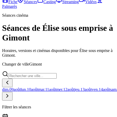
Fiche
Séances
Casting
Streaming
Vidéos
Palmarès
Séances cinéma
Séances de Élise sous emprise à
Gimont
Horaires, versions et cinémas disponibles pour Élise sous emprise à
Gimont.
Changer de ville
Gimont
dim.
09
août
lun.
10
août
mar.
11
août
mer.
12
août
jeu.
13
août
ven.
14
août
sam
Filtrer les séances