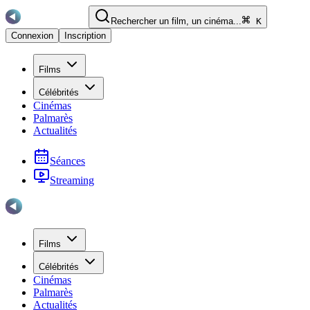
Rechercher un film, un cinéma...
K
Connexion
Inscription
Films
Célébrités
Cinémas
Palmarès
Actualités
Séances
Streaming
Films
Célébrités
Cinémas
Palmarès
Actualités