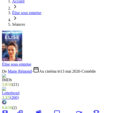
Accueil
Élise sous emprise
Séances
Élise sous emprise
De
Marie Rémond
·
Au cinéma le
13 mai 2026
·
Comédie
5.8
/
10
(
21
)
3.3
/
5
(
260
)
6.6
/
10
(
2
)