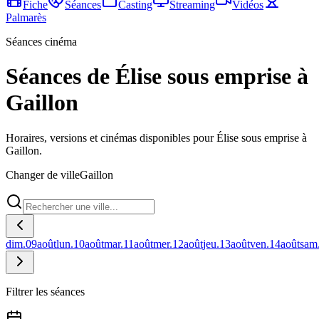
Fiche
Séances
Casting
Streaming
Vidéos
Palmarès
Séances cinéma
Séances de Élise sous emprise à
Gaillon
Horaires, versions et cinémas disponibles pour Élise sous emprise à
Gaillon.
Changer de ville
Gaillon
dim.
09
août
lun.
10
août
mar.
11
août
mer.
12
août
jeu.
13
août
ven.
14
août
sam
Filtrer les séances