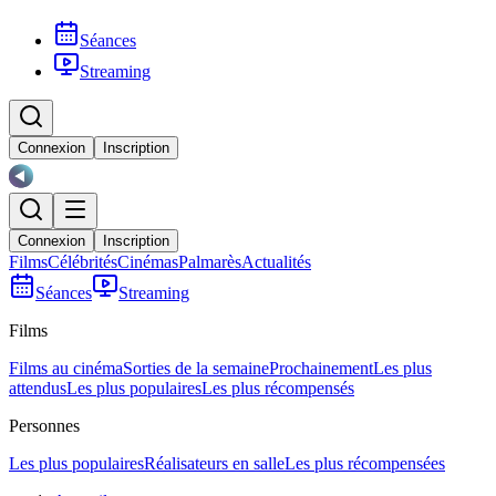
Séances
Streaming
Connexion
Inscription
Connexion
Inscription
Films
Célébrités
Cinémas
Palmarès
Actualités
Séances
Streaming
Films
Films au cinéma
Sorties de la semaine
Prochainement
Les plus
attendus
Les plus populaires
Les plus récompensés
Personnes
Les plus populaires
Réalisateurs en salle
Les plus récompensées