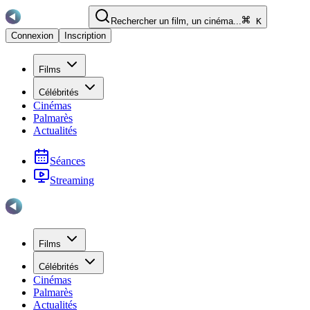
Rechercher un film, un cinéma...
K
Connexion
Inscription
Films
Célébrités
Cinémas
Palmarès
Actualités
Séances
Streaming
Films
Célébrités
Cinémas
Palmarès
Actualités